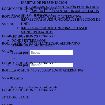
TARJETAS DE PRESENTACION
TARJETAS DE PRESENTACIÓN POR UN LADO
LOGIC CARTUCHOS ALTERNATIVOS
TARJETA DE PRESENTACION AMBOS LADOS
ARRIENDO DE IMPRESORAS
BOTELLA 70 ML 544 MAGENTA LOGIC ALTERNATIVA
IMPRESORAS MULTIFUNCIONALES INYECCIÓN DE
TINTA
$
6.490
IMPRESORAS MULTIFUNCIONALES LASER
MONOCROMATICAS
LOGIC CARTUCHOS ALTERNATIVOS
QUIÉNES SOMOS
DÓNDE ENTREGAMOS
BOTELLA 100 ML GT 51 BLACK LOGIC ALTERNATIVA
TÉRMINOS Y CONDICIONES
$
5.900
Buscar por:
LOGIC CARTUCHOS ALTERNATIVOS
Buscar por:
BOTELLA 70 ML GI 190 YELLOW LOGIC ALTERNATIVA
$
5.900
Carrito
No hay productos en el carrito.
LOGIC CARTUCHOS ALTERNATIVOS
731 LOGIC BLACK
$
4.490