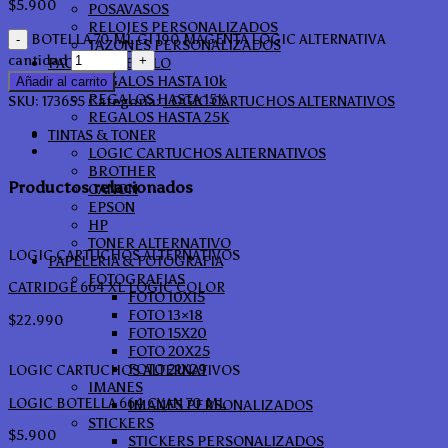
$
5.900
POSAVASOS
RELOJES PERSONALIZADOS
BOTELLA 70 ML GI 190 MAGENTA LOGIC ALTERNATIVA
TAZONES PERSONALIZADOS
cantidad
PACKS DE REGALO
REGALOS HASTA 10k
Añadir al carrito
REGALOS HASTA 15K
SKU:
173655
Categoría:
LOGIC CARTUCHOS ALTERNATIVOS
REGALOS HASTA 25K
TINTAS & TONER
LOGIC CARTUCHOS ALTERNATIVOS
BROTHER
Productos relacionados
CANON
EPSON
HP
TONER ALTERNATIVO
LOGIC CARTUCHOS ALTERNATIVOS
PAPELERIA & FOTOGRAFIA
FOTOGRAFIAS
CATRIDGE 664 XL LOGIC COLOR
FOTO 10X15
FOTO 13×18
$
22.990
FOTO 15X20
FOTO 20X25
FOTO 21X29
LOGIC CARTUCHOS ALTERNATIVOS
IMANES
LOGIC BOTELLA 664 CYAN 70 ML
IMANES PERSONALIZADOS
STICKERS
$
5.900
STICKERS PERSONALIZADOS