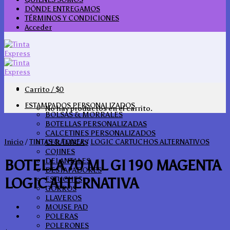
DÓNDE ENTREGAMOS
TÉRMINOS Y CONDICIONES
Acceder
Carrito /
$
0
ESTAMPADOS PERSONALIZADOS
No hay productos en el carrito.
BOLSAS & MORRALES
BOTELLAS PERSONALIZADAS
CALCETINES PERSONALIZADOS
Inicio
/
TINTAS & TONER
/
LOGIC CARTUCHOS ALTERNATIVOS
CERÁMICAS
COJINES
DELANTALES
BOTELLA 70 ML GI 190 MAGENTA
DESTAPADORES
LOGIC ALTERNATIVA
ESTUCHES
GORROS
LLAVEROS
MOUSE PAD
POLERAS
POLERONES