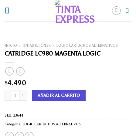
Skip
to
content
INICIO
/
TINTAS & TONER
/
LOGIC CARTUCHOS ALTERNATIVOS
CATRIDGE LC980 MAGENTA LOGIC
4.490
$
CATRIDGE LC980 MAGENTA LOGIC cantidad
AÑADIR AL CARRITO
SKU:
23644
Categoría:
LOGIC CARTUCHOS ALTERNATIVOS